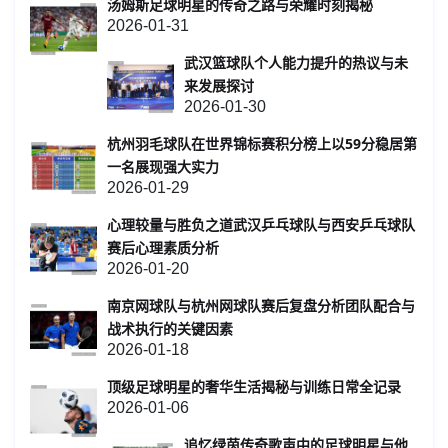
汤姆斯足球明星的传奇之路与荣耀时刻揭秘
2026-01-31
武汉篮球队个人能力提升的热议与未
来发展探讨
2026-01-30
杭州羽毛球队在世界锦标赛积分榜上以59分稳居第
一名展现强大实力
2026-01-29
心理较量与胜负之道武汉乒乓球队与西安乒乓球队
赛后心理素质分析
2026-01-20
南京网球队与杭州网球队赛后复盘分析团队配合与
战术执行的关键因素
2026-01-18
顶级足球明星的奢华生活揭秘与训练日常全记录
2026-01-06
追忆绿茵传奇歌声中的足球明星与他