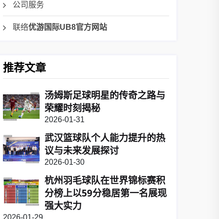
公司服务
联络
优游国际UB8官方网站
推荐文章
汤姆斯足球明星的传奇之路与
荣耀时刻揭秘
2026-01-31
武汉篮球队个人能力提升的热
议与未来发展探讨
2026-01-30
杭州羽毛球队在世界锦标赛积
分榜上以59分稳居第一名展现
强大实力
2026-01-29