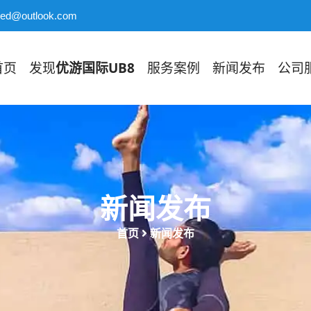
ied@outlook.com
首页
发现
优游国际UB8
服务案例
新闻发布
公司
新闻发布
首页
新闻发布