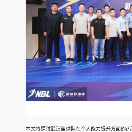
本文将探讨武汉篮球队在个人能力提升方面的热