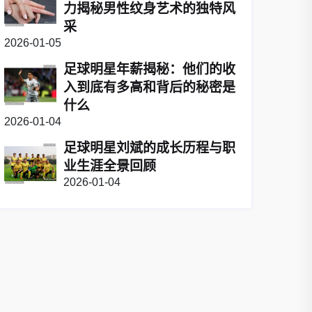
力揭秘男性纹身艺术的独特风
采
2026-01-05
足球明星年薪揭秘：他们的收
入到底有多高和背后的秘密是
什么
2026-01-04
足球明星刘斌的成长历程与职
业生涯全景回顾
2026-01-04