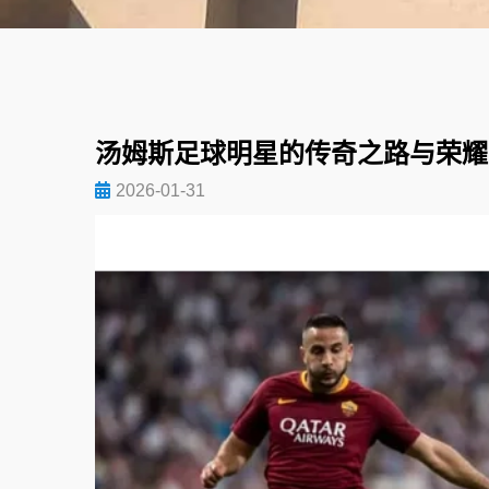
汤姆斯足球明星的传奇之路与荣耀
2026-01-31