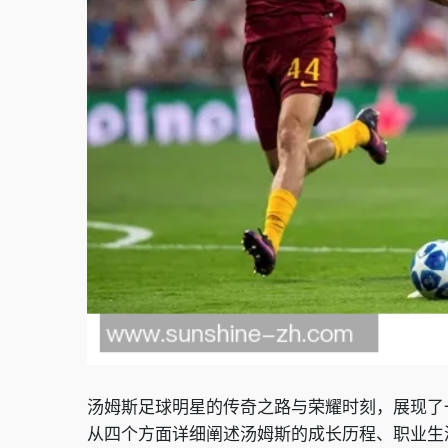
汤姆斯足球明星的传奇之路与荣耀时刻，展现了
从四个方面详细阐述汤姆斯的成长历程、职业生