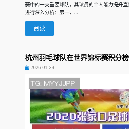
赛中的一支重要球队，其球员的个人能力提升直
进行深入分析：第一，...
阅读
杭州羽毛球队在世界锦标赛积分榜
2026-01-29